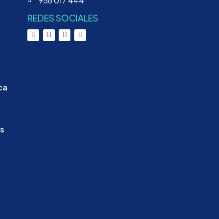
956 017 444
REDES SOCIALES
ca
es