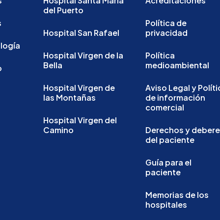
s
Hospital Santa María
Acreditaciones
del Puerto
s
Política de
Hospital San Rafael
privacidad
logía
Hospital Virgen de la
Política
Bella
medioambiental
o
Hospital Virgen de
Aviso Legal y Políti
las Montañas
de información
comercial
Hospital Virgen del
Camino
Derechos y deber
del paciente
Guía para el
paciente
Memorias de los
hospitales