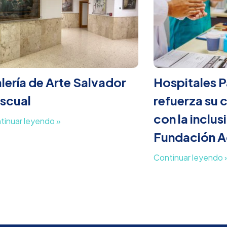
lería de Arte Salvador
Hospitales 
scual
refuerza su
con la inclusi
tinuar leyendo »
Fundación 
Continuar leyendo 