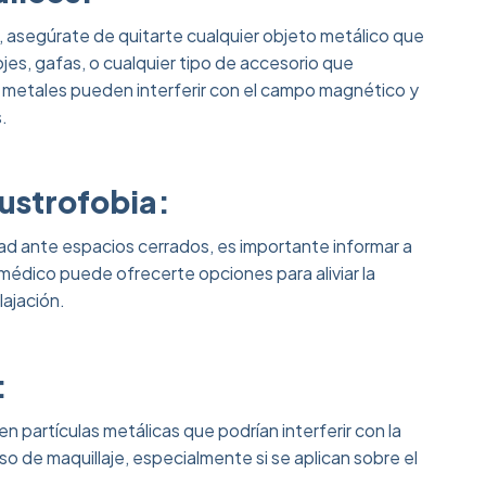
a, asegúrate de quitarte cualquier objeto metálico que
ojes, gafas, o cualquier tipo de accesorio que
etales pueden interferir con el campo magnético y
.
austrofobia:
dad ante espacios cerrados, es importante informar a
 médico puede ofrecerte opciones para aliviar la
ajación.
:
partículas metálicas que podrían interferir con la
o de maquillaje, especialmente si se aplican sobre el