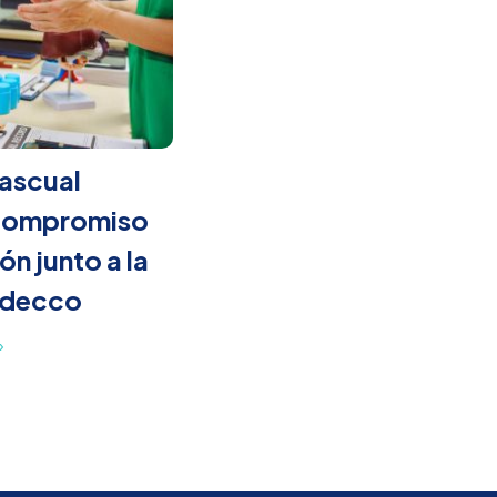
Pascual
 compromiso
ón junto a la
Adecco
»