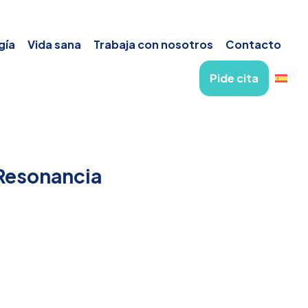
gía
Vida sana
Trabaja con nosotros
Contacto
Pide cita
Resonancia