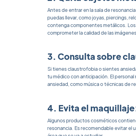
Antes de entrar en la sala de resonanci
puedas llevar, como joyas, piercings, rel
contenga componentes metálicos. Los m
comprometer la calidad de las imágenes
‎
3. Consulta sobre cl
Si tienes claustrofobia o sientes ansie
tu médico con anticipación. El personal
ansiedad, como música o técnicas de rel
4. Evita el maquillaje
Algunos productos cosméticos contienen 
resonancia. Es recomendable evitar el us
área que se va a estudiar.